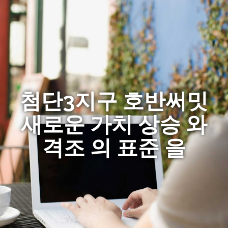
첨단3지구 호반써밋
새로운 가치 상승 와
격조 의 표준 을